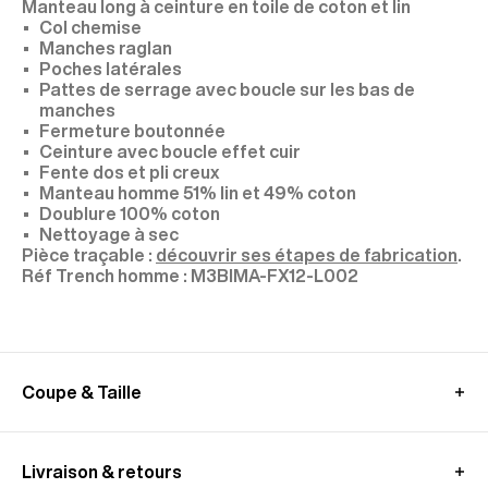
Manteau long à ceinture en toile de coton et lin
Col chemise
Manches raglan
Poches latérales
Pattes de serrage avec boucle sur les bas de
manches
Fermeture boutonnée
Ceinture avec boucle effet cuir
Fente dos et pli creux
Manteau homme 51% lin et 49% coton
Doublure 100% coton
Nettoyage à sec
Pièce traçable :
découvrir ses étapes de fabrication
.
M3BIMA-FX12-L002
Coupe & Taille
Mannequin : taille M, mesure 1,89 m
Prenez votre taille habituelle ou pour un rendu plus
Livraison & retours
ajusté, nous vous recommandons de prendre la