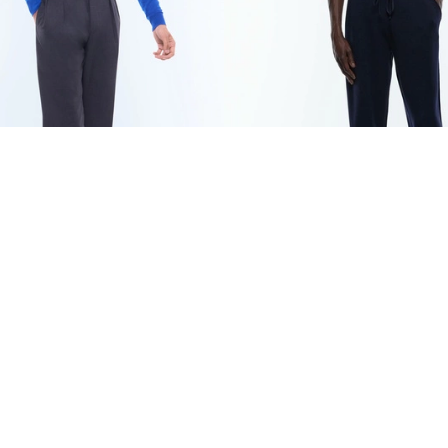
IT EN LAINE
465 €
JOGGING EN LAINE
CERTIFIÉE ET COTON