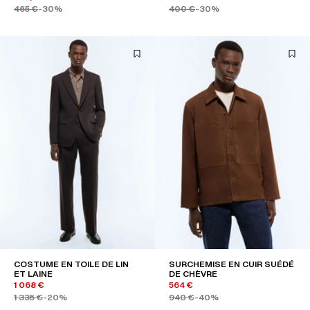
465 €
-30%
400 €
-30%
COSTUME EN TOILE DE LIN
SURCHEMISE EN CUIR SUÉDÉ
ET LAINE
DE CHÈVRE
1 068 €
564 €
1 335 €
-20%
940 €
-40%