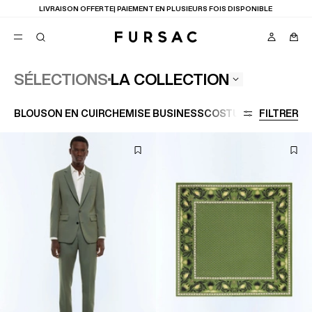
LIVRAISON OFFERTE| PAIEMENT EN PLUSIEURS FOIS DISPONIBLE
LA COLLECTION
SÉLECTIONS
FAVORIS
BLOUSON EN CUIR
CHEMISE BUSINESS
COSTUME LAINE
FILTRER
GRAN
TION
COSTUMES
PANTALONS
BLOUSONS
SUGGESTIONS
MEILLEURES VENTES
NOUVELLE COLLECTION
LAST CHANCE