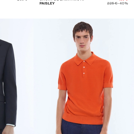
PAISLEY
225 €
-40%