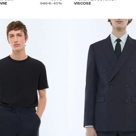
ÈVRE
940 €
-40%
VISCOSE