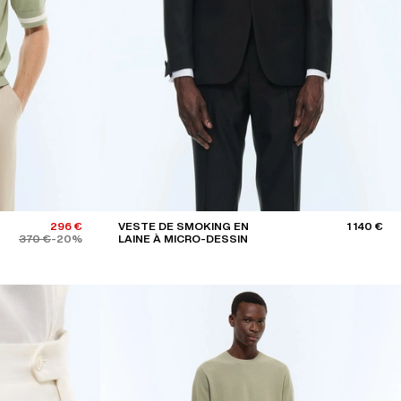
NOIR
BEIGE
GRIS
JAUNE
ORANGE
Trier par
PRIX DÉCROISSANTS
296 €
VESTE DE SMOKING EN
1 140 €
370 €
-20%
LAINE À MICRO-DESSIN