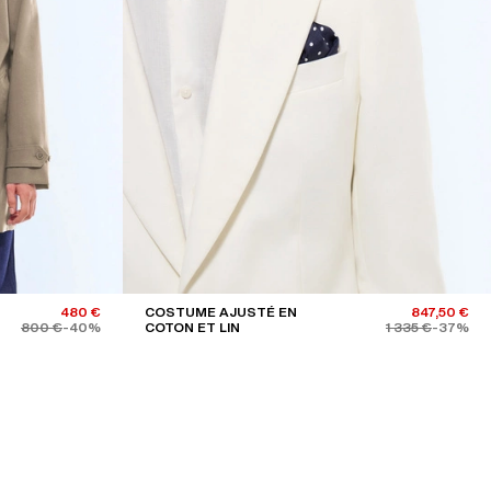
RÉINITIALISER LES FILTRES
480 €
COSTUME AJUSTÉ EN
847,50 €
800 €
-40%
COTON ET LIN
1 335 €
-37%