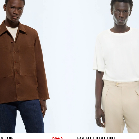
N CUIR
564 €
T-SHIRT EN COTON ET