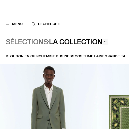
MENU
RECHERCHE
LA COLLECTION
SÉLECTIONS
BLOUSON EN CUIR
CHEMISE BUSINESS
COSTUME LAINE
GRANDE TAIL
FAVORIS
SUGGES
COSTUMES
MEILLEURES V
PANTALONS
NOUVELLE COL
BLOUSONS
LAST CHANCE