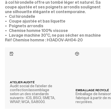
à col hirondelle offre un tombé léger et naturel. Sa
coupe ajustée et ses poignets arrondis soulignent
une silhouette élégante et contemporaine.
Col hirondelle
Coupe ajustée et bas liquette
Poignets arrondis
Chemise homme 100% viscose
Lavage machine 30°C, ne pas sécher en machine
H3ADOV-AH04-20
ATELIER AUDITÉ
Audit social de l'atelier de
confection/assemblage
EMBALLAGE RECYCLÉ
selon un des standards
Emballage de livraiso
suivants : ICS, BSCI, SMETA,
fabriqué à partir de 
WRAP, WCA, SA8000.
recyclées.