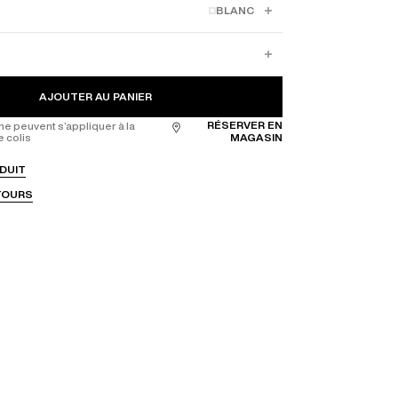
BLANC
AJOUTER AU PANIER
RÉSERVER EN
ne peuvent s’appliquer à la
e colis
MAGASIN
DUIT
ETOURS