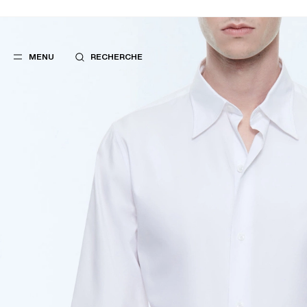
MENU
RECHERCHE
FAVORIS
SUGGES
COSTUMES
MEILLEURES V
PANTALONS
NOUVELLE COL
BLOUSONS
LAST CHANCE