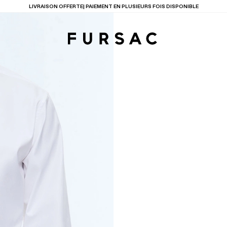
LAST CHANCE
: JUSQU'A -50% SUR NOTRE SÉLECTION
TIONS
PRODUITS
ENTES
LECTION
COSTUME EN TOILE
BEIGE