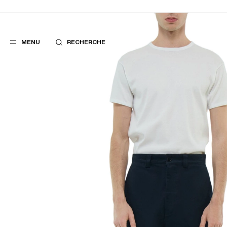
MENU
RECHERCHE
FAVORIS
SUGGES
COSTUMES
MEILLEURES V
PANTALONS
NOUVELLE COL
BLOUSONS
LAST CHANCE