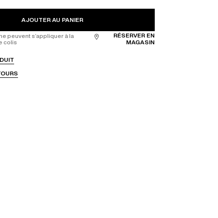
AJOUTER AU PANIER
RÉSERVER EN
ne peuvent s’appliquer à la
e colis
MAGASIN
DUIT
ETOURS