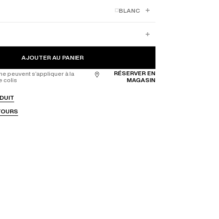
BLANC
AJOUTER AU PANIER
RÉSERVER EN
ne peuvent s’appliquer à la
e colis
MAGASIN
DUIT
ETOURS