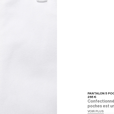
PANTALON 5 PO
265 €
Confectionné 
poches est un
pour vos loo
VOIR PLUS