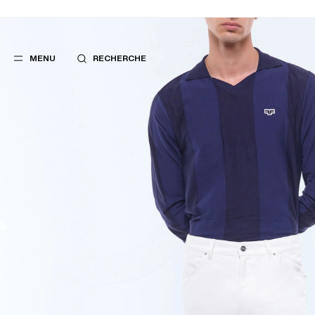
MENU
RECHERCHE
FAVORIS
SUGGES
COSTUMES
MEILLEURES V
PANTALONS
NOUVELLE COL
BLOUSONS
LAST CHANCE