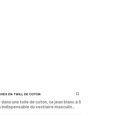
CHES EN TWILL DE COTON
dans une toile de coton, ce jean blanc à 5
 indispensable du vestiaire masculin
ks décontractés, sans compromis sur