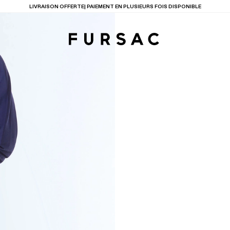
LAST CHANCE
: JUSQU'A -50% SUR NOTRE SÉLECTION
TIONS
PRODUITS
ENTES
LECTION
COSTUME EN TOILE
BEIGE