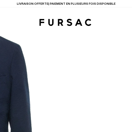
LAST CHANCE
: JUSQU'A -50% SUR NOTRE SÉLECTION
TIONS
PRODUITS
ENTES
LECTION
COSTUME EN TOILE
BEIGE