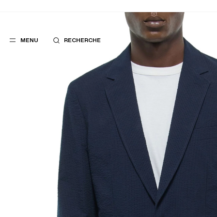
MENU
RECHERCHE
FAVORIS
SUGGES
COSTUMES
MEILLEURES V
PANTALONS
NOUVELLE COL
BLOUSONS
LAST CHANCE