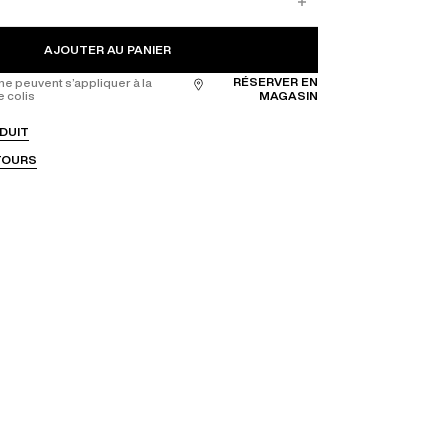
AJOUTER AU PANIER
RÉSERVER EN
ne peuvent s’appliquer à la
e colis
MAGASIN
DUIT
ETOURS