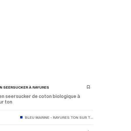
EN SEERSUCKER À RAYURES
en seersucker de coton biologique à
ur ton
BLEU MARINE - RAYURES TON SUR TON