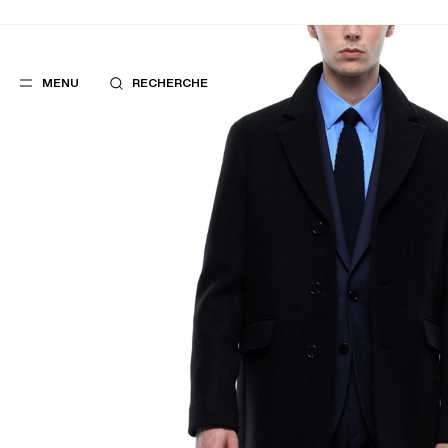
MENU
RECHERCHE
FAVORIS
SUGGES
COSTUMES
MEILLEURES V
PANTALONS
NOUVELLE COL
BLOUSONS
LAST CHANCE