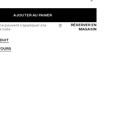
AJOUTER AU PANIER
RÉSERVER EN
ne peuvent s’appliquer à la
e colis
MAGASIN
DUIT
ETOURS