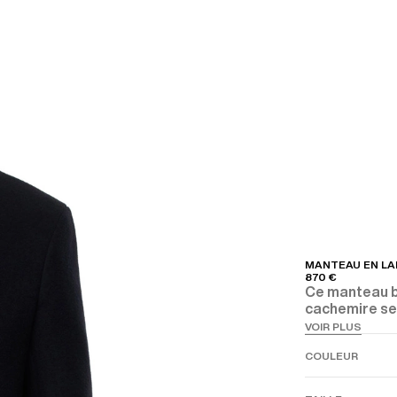
MANTEAU EN LA
870 €
Ce manteau b
cachemire se 
tailleur class
VOIR PLUS
structurés si
COULEUR