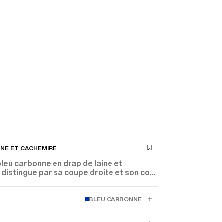
INE ET CACHEMIRE
leu carbonne en drap de laine et
distingue par sa coupe droite et son col
ique. Ses trois boutons et ses détails
gnent une pièce élégante et intemporelle.
BLEU CARBONNE