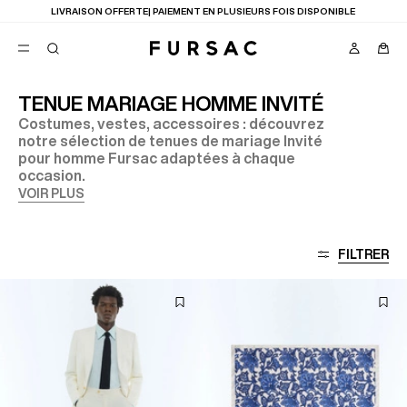
LIVRAISON OFFERTE| PAIEMENT EN PLUSIEURS FOIS DISPONIBLE
TENUE MARIAGE HOMME INVITÉ
Costumes, vestes, accessoires : découvrez
FAVORIS
notre sélection de tenues de mariage Invité
TION
pour homme Fursac adaptées à chaque
COSTUMES
PANTALONS
occasion.
BLOUSONS
VOIR PLUS
SUGGESTIONS
MEILLEURES VENTES
NOUVELLE COLLECTION
FILTRER
LAST CHANCE