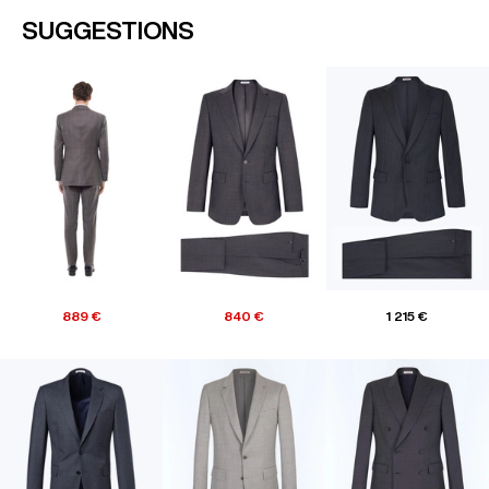
SUGGESTIONS
889 €
840 €
1 215 €