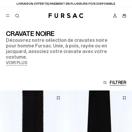
LIVRAISON OFFERTE| PAIEMENT EN PLUSIEURS FOIS DISPONIBLE
CRAVATE NOIRE
Découvrez notre sélection de cravates noire
FAVORIS
pour homme Fursac. Unie, à pois, rayée ou en
TION
jacquard, associez votre cravate avec votre
COSTUMES
PANTALONS
costume.
BLOUSONS
VOIR PLUS
SUGGESTIONS
MEILLEURES VENTES
NOUVELLE COLLECTION
FILTRER
LAST CHANCE