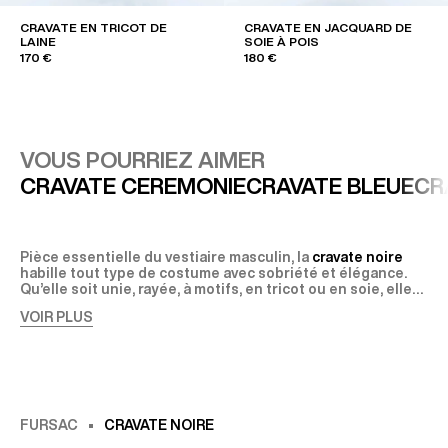
CRAVATE EN TRICOT DE
CRAVATE EN JACQUARD DE
LAINE
SOIE À POIS
170 €
180 €
VOUS POURRIEZ AIMER
CRAVATE CEREMONIE
CRAVATE BLEUE
CR
Pièce essentielle du vestiaire masculin, la
cravate noire
habille tout type de costume avec sobriété et élégance.
Qu’elle soit unie, rayée, à motifs, en tricot ou en soie, elle
symbolise certes professionnalisme et raffinement. mais
VOIR PLUS
donne aussi matière à exprimer son style et ses gouts à
La cravate noire, les origines d’un classique
travers un accessoire à s’approprier?
Probablement dérivé du mot “croate”, le terme “cravate”
faisait originellement référence au foulard des
mercenaires balkaniques employés par Louis XIII au XVIIe
siècle. Il sera ensuite utilisé pour désigner plusieurs types
d’accessoires avant que la cravate dite « régate » au XIXe
Cravate noire à rayures ou cravate noire unie : comment
siècle ne fixe sa forme définitive, relativement similaire à la
choisir ?
FURSAC
CRAVATE NOIRE
cravate noire
Cravate en soie, cravate en tricot, cravate noire unie :
que vous portez peut-être en lisant ces