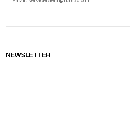
Email : serviceclient@fursac.com
NEWSLETTER
Recevez nos actualités et nos offres en avant-
première.
JE M'INSCRIS
SERVICE CLIENT