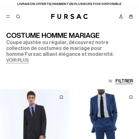
LAST CHANCE
: JUSQU'A -50% SUR NOTRE SÉLECTION
COSTUME HOMME MARIAGE
Coupe ajustée ou régular, découvrez notre
FAVORIS
collection de costumes de mariage pour
TION
homme Fursac alliant élégance et modernité.
COSTUMES
PANTALONS
VOIR PLUS
BLOUSONS
SUGGESTIONS
MEILLEURES VENTES
FILTRER
NOUVELLE COLLECTION
LAST CHANCE