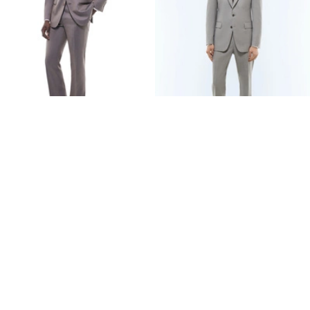
COSTUME AJUSTÉ EN LAINE
COSTUME AJUSTÉ TWILL DE
À CHEVRONS
LAINE FIL À FIL
1 183 €
762 €
1 690 €
-30%
1 270 €
-40%