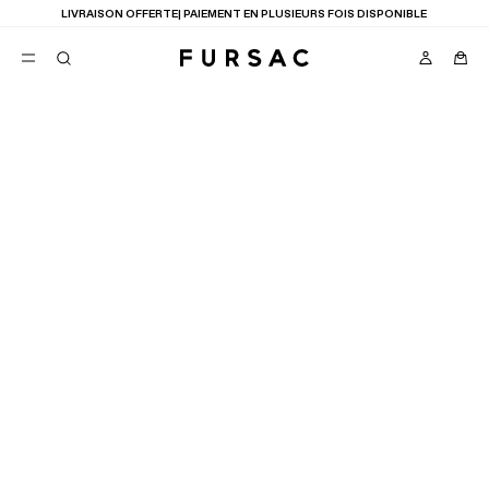
LIVRAISON OFFERTE| PAIEMENT EN PLUSIEURS FOIS DISPONIBLE
FAVORIS
TION
COSTUMES
PANTALONS
BLOUSONS
SUGGESTIONS
MEILLEURES VENTES
NOUVELLE COLLECTION
LAST CHANCE