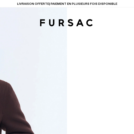
LAST CHANCE
: JUSQU'A -50% SUR NOTRE SÉLECTION
TIONS
PRODUITS
ENTES
LECTION
COSTUME EN TOILE
BEIGE