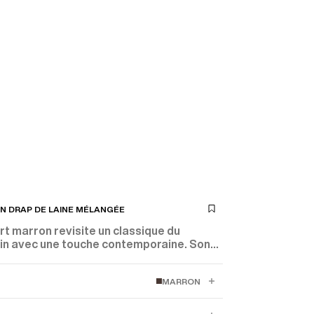
N DRAP DE LAINE MÉLANGÉE
t marron revisite un classique du
rin avec une touche contemporaine. Son
 texturé et son col croisé dessinent une
e et affirmée.
MARRON