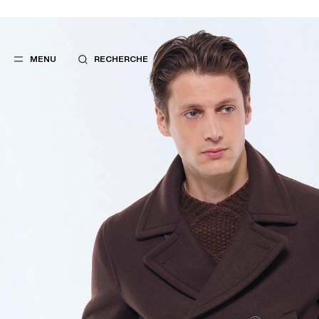
MENU
RECHERCHE
FAVORIS
SUGGES
COSTUMES
MEILLEURES V
PANTALONS
NOUVELLE COL
BLOUSONS
LAST CHANCE