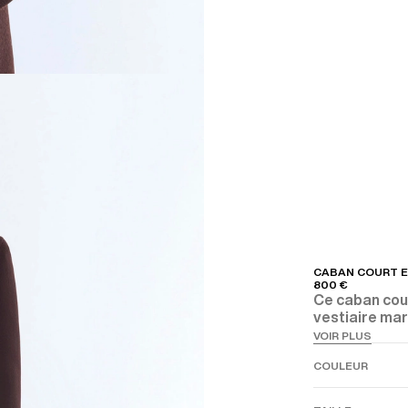
CABAN COURT E
800 €
Ce caban cour
vestiaire ma
drap de laine
VOIR PLUS
allure précis
COULEUR