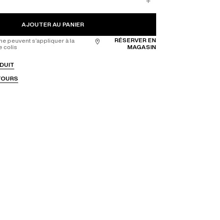
AJOUTER AU PANIER
RÉSERVER EN
ne peuvent s’appliquer à la
e colis
MAGASIN
DUIT
ETOURS