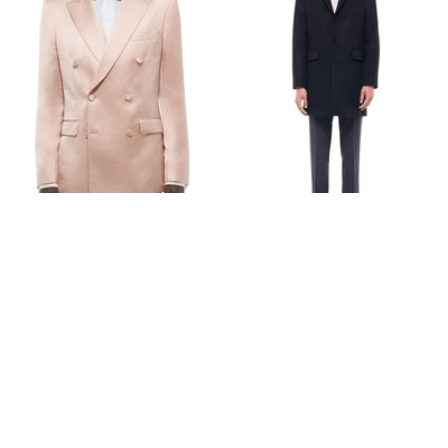
VESTE DE SMOKING CROISÉE
MANTEAU EN LAINE ET
SATINÉE
CACHEMIRE
1 075 €
870 €