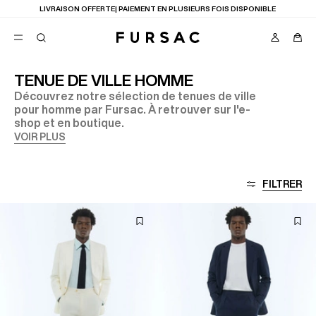
LIVRAISON OFFERTE| PAIEMENT EN PLUSIEURS FOIS DISPONIBLE
TENUE DE VILLE HOMME
Découvrez notre sélection de tenues de ville
FAVORIS
pour homme par Fursac. À retrouver sur l'e-
TION
shop et en boutique.
COSTUMES
PANTALONS
VOIR PLUS
BLOUSONS
SUGGESTIONS
MEILLEURES VENTES
FILTRER
NOUVELLE COLLECTION
LAST CHANCE